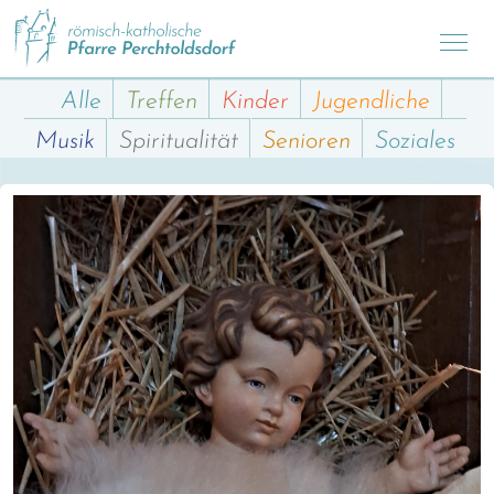
Alle
Treffen
Kinder
Jugendliche
Musik
Spiritualität
Senioren
Soziales