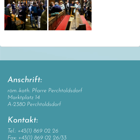
Anschrift:
röm.-kath. Pfarre Perchtoldsdorf
Marktplatz 14
A-2380 Perchtoldsdorf
Kontakt:
Tel.: +43(1) 869 02 26
Fax: +43(1) 869 02 26/33