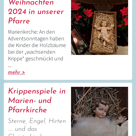
Weihnachten
2024 in unserer
Pfarre
Marienkirche: An den
Adventsonntagen haben
die Kinder die Holzbäume
bei der „wachsenden
Krippe“ geschmückt und
...
mehr >
Krippenspiele in
Marien- und
Pfarrkirche
Sterne, Engel, Hirten
.... und das