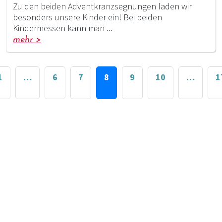
Zu den beiden Adventkranzsegnungen laden wir
besonders unsere Kinder ein! Bei beiden
Kindermessen kann man ...
mehr >
1
…
6
7
8
9
10
…
1