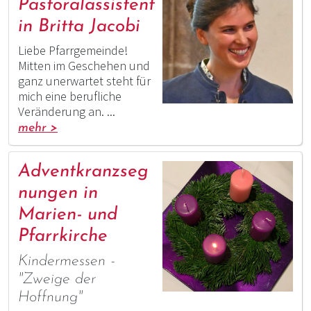
Pastoralassistent
in Britta Jacobi
Liebe Pfarrgemeinde!
Mitten im Geschehen und
ganz unerwartet steht für
mich eine berufliche
Veränderung an. ...
mehr >
Adventkranzseg
nungen in
Marien- und
Pfarrkirche
Kindermessen -
"Zweige der
Hoffnung"