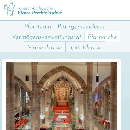
Pfarrteam
Pfarrgemeinderat
Vermögensverwaltungsrat
Pfarrkirche
Marienkirche
Spitalskirche